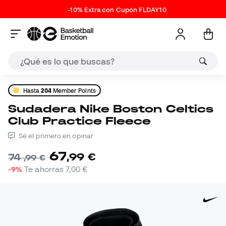
-10% Extra con Cupón FLDAY10
Hasta
204
Member Points
Sudadera Nike Boston Celtics
Club Practice Fleece
Sé el primero en opinar
67
,
99
€
74
,
99
€
-9%
Te ahorras
7,00 €