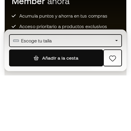
Member
ahora
Acumula puntos y ahorra en tus compras
Acceso prioritario a productos exclusivos
Únete a más de medio millón de miembros
Escoge tu talla
Añadir a la cesta
SUSCRIBIR
Acepto recibir comunicaciones personalizadas para mi
según la
Política de privacidad
de Sports Emotion.
La App
para los que viven el basket
de forma diferente.