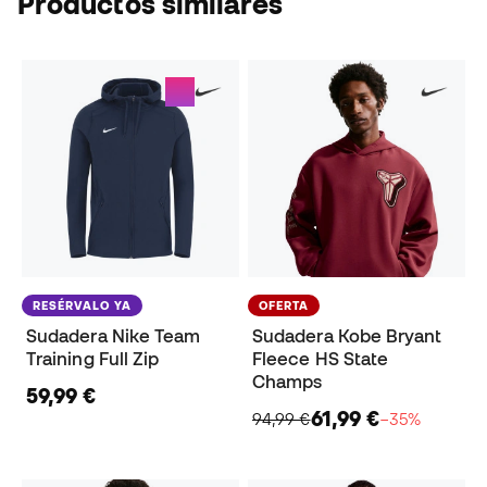
Productos similares
RESÉRVALO YA
OFERTA
Sudadera Nike Team
Sudadera Kobe Bryant
Training Full Zip
Fleece HS State
Champs
59,99 €
61,99 €
94,99 €
−35%