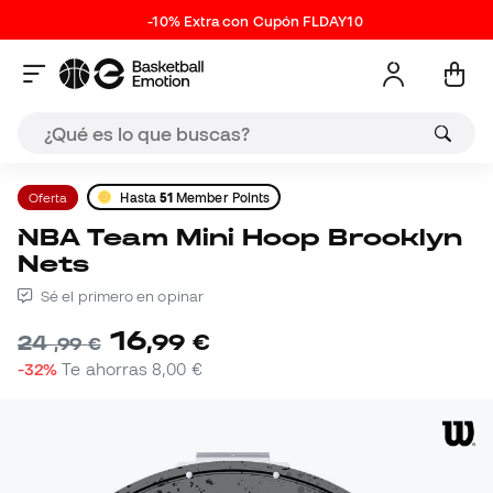
-10% Extra con Cupón FLDAY10
Oferta
Hasta
51
Member Points
NBA Team Mini Hoop Brooklyn
Nets
Sé el primero en opinar
16
,
99
€
24
,
99
€
-32%
Te ahorras
8,00 €