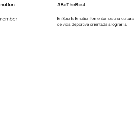
motion
#BeTheBest
member
En Sports Emotion fomentamos una cultura
de vida deportiva orientada a lograr la
os
felicidad completa del deportista, gracias
al ecosistema creado por la
nosotros
especialización de cada una de las
marcas que forman parte del grupo.
generales de
Ver todas las tiendas
ookies
Fútbol Emotion
rivacidad
Running Emotion