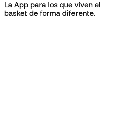
La App
para los que viven el
basket de forma diferente.
Basketball Emotion es parte del grupo Tansle
España