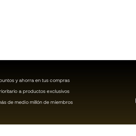
untos y ahorra en tus compras
oritario a productos exclusivos
ás de medio millón de miembros