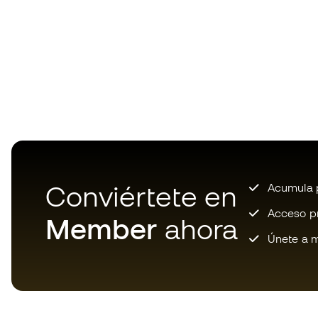
Conviértete en
Acumula p
Acceso pri
Member
ahora
Únete a m