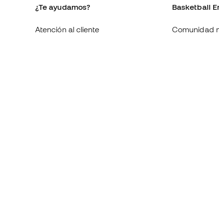
¿Te ayudamos?
Basketball E
Atención al cliente
Comunidad 
Cambios y devoluciones
Quienes som
Equivalencia de tallas de
Trabaja con 
zapatillas
Condiciones 
Compliance
contratación
Canal de denuncias
Política de c
Webs internacionales de
Politica de p
Basketball Emotion
Aviso legal
y: