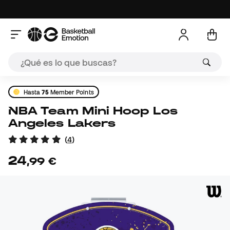
Hasta
75
Member Points
NBA Team Mini Hoop Los
Angeles Lakers
(
4
)
24
,
99
€