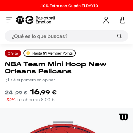
-10% Extra con Cupón FLDAY10
Oferta
Hasta
51
Member Points
NBA Team Mini Hoop New
Orleans Pelicans
Sé el primero en opinar
16
,
99
€
24
,
99
€
-32%
Te ahorras
8,00 €