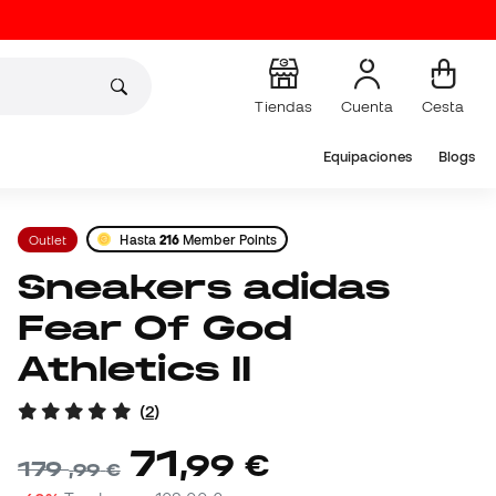
Tiendas
Cuenta
Cesta
Equipaciones
Blogs
Outlet
Hasta
216
Member Points
Sneakers adidas
Fear Of God
Athletics II
(
2
)
71
,
99
€
179
,
99
€