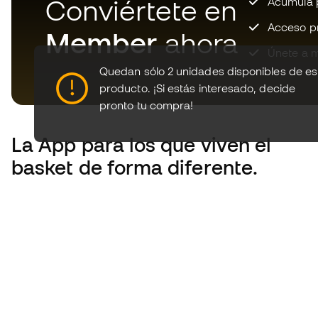
Conviértete en
Acumula p
Acceso pri
Member
ahora
Únete a m
Quedan sólo 2 unidades disponibles de es
producto.
¡Si estás interesado, decide
pronto tu compra!
La App
para los que viven el
basket de forma diferente.