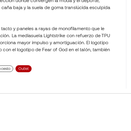
tersección donde convergen la moda y el deporte,
 caña baja y la suela de goma translúcida esculpida
tacto y paneles a rayas de monofilamento que le
ación. La mediasuela Lightstrike con refuerzo de TPU
orciona mayor impulso y amortiguación. El logotipo
ro con el logotipo de Fear of God en el talón, también
ncesto
Outlet