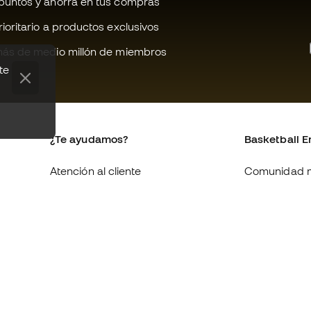
untos y ahorra en tus compras
oritario a productos exclusivos
ás de medio millón de miembros
te
¿Te ayudamos?
Basketball E
Atención al cliente
Comunidad 
Cambios y devoluciones
Quienes som
Equivalencia de tallas de
Trabaja con 
zapatillas
Condiciones 
Compliance
contratación
Canal de denuncias
Política de c
Webs internacionales de
Politica de p