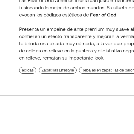
Las Fear of God Athletics II se sitúan justo en la in
fusionando lo mejor de ambos mundos. Su silueta de
evocan los códigos estéticos de
Fear of God
.
Presenta un empeine de ante prémium muy suave al 
confieren un efecto transparente y mejoran la ventil
te brinda una pisada muy cómoda, a la vez que prop
de adidas en relieve en la puntera y el distintivo neg
en relieve, rematan su impactante look.
adidas
Zapatillas Lifestyle
Rebajas en zapatillas de balo