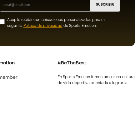
SUSCRIBIR
Acepto recibir comunicaciones personalizadas para mi
según la
Política de privacidad
de Sports Emotion.
motion
#BeTheBest
member
En Sports Emotion fomentamos una cultura
de vida deportiva orientada a lograr la
os
felicidad completa del deportista, gracias
al ecosistema creado por la
nosotros
especialización de cada una de las
marcas que forman parte del grupo.
generales de
Ver todas las tiendas
ookies
Fútbol Emotion
rivacidad