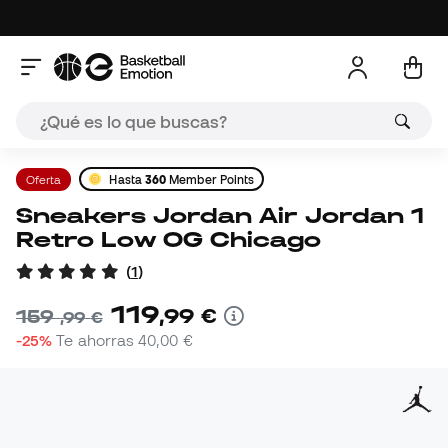
Oferta
Hasta
360
Member Points
Sneakers Jordan Air Jordan 1
Retro Low OG Chicago
(
1
)
119
,
99
€
159
,
99
€
-25%
Te ahorras
40,00 €