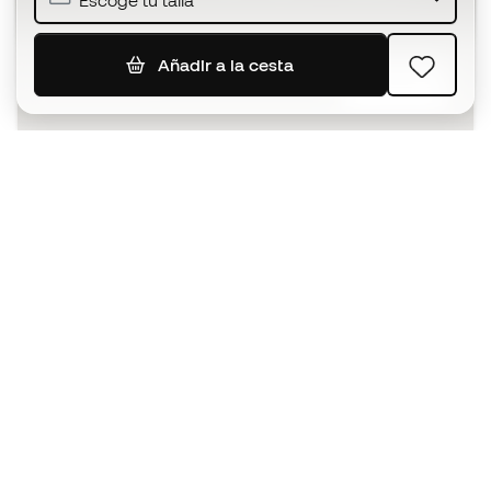
Escoge tu talla
Añadir a la cesta
SUSCRIBIR
Acepto recibir comunicaciones personalizadas para mi
según la
Política de privacidad
de Sports Emotion.
La App
para los que viven el basket
de forma diferente.