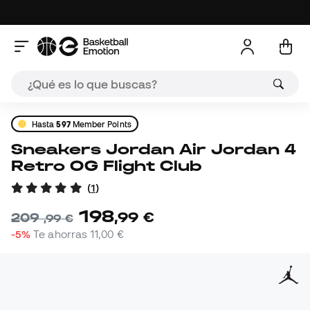
Hasta
597
Member Points
Sneakers Jordan Air Jordan 4
Retro OG Flight Club
(
1
)
198
,
99
€
209
,
99
€
-5%
Te ahorras
11,00 €