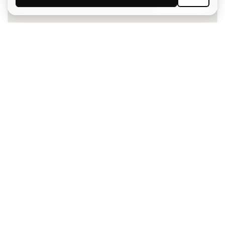
SUSCRIBIR
Acepto recibir comunicaciones personalizadas para mi
según la
Política de privacidad
de Sports Emotion.
La App
para los que viven el basket
de forma diferente.
¿Te ayudamos?