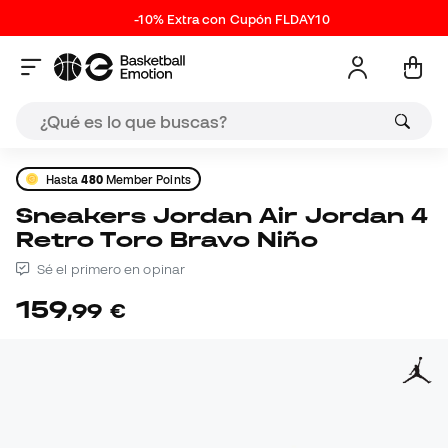
-10% Extra con Cupón FLDAY10
Hasta
480
Member Points
Sneakers Jordan Air Jordan 4
Retro Toro Bravo Niño
Sé el primero en opinar
159
,
99
€