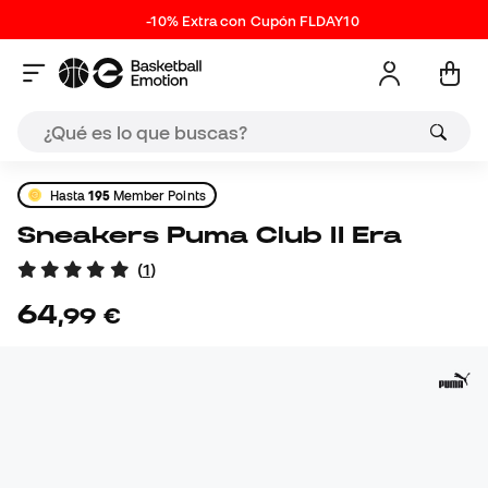
-10% Extra con Cupón FLDAY10
Hasta
195
Member Points
Sneakers Puma Club II Era
(
1
)
64
,
99
€