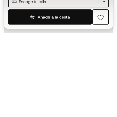
Escoge tu talla
Añadir a la cesta
SUSCRIBIR
Acepto recibir comunicaciones personalizadas para mi
según la
Política de privacidad
de Sports Emotion.
La App
para los que viven el basket
de forma diferente.