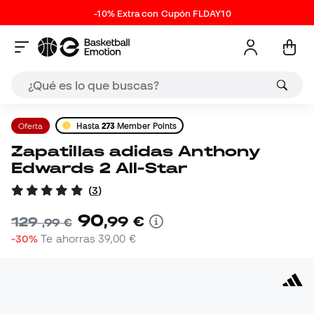
-10% Extra con Cupón FLDAY10
Oferta
Hasta
273
Member Points
Zapatillas adidas Anthony
Edwards 2 All-Star
(
3
)
90
,
99
€
129
,
99
€
-30%
Te ahorras
39,00 €