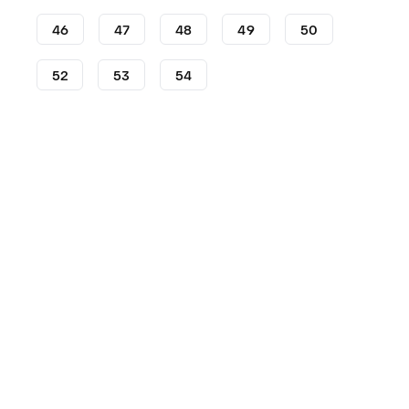
46
47
48
49
50
52
53
54
Zapatillas
Zapatillas baloncesto adidas
adidas D.O.N. 