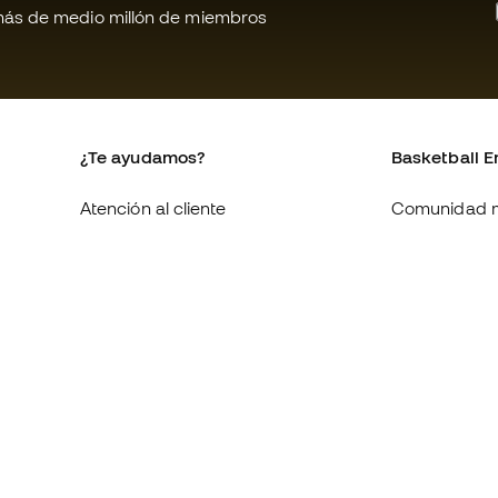
ás de medio millón de miembros
¿Te ayudamos?
Basketball E
Atención al cliente
Comunidad 
Cambios y devoluciones
Quienes som
Equivalencia de tallas de
Trabaja con 
zapatillas
Condiciones 
Compliance
contratación
Canal de denuncias
Política de c
Webs internacionales de
Politica de p
Basketball Emotion
Aviso legal