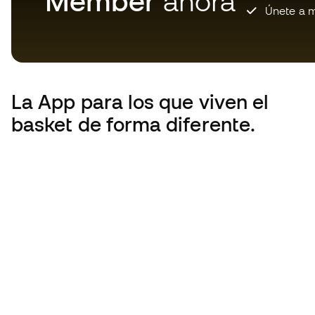
Member
ahora
Únete a m
La App
para los que viven el
basket de forma diferente.