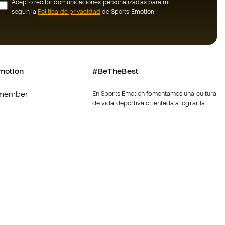
Acepto recibir comunicaciones personalizadas para mi
según la
Política de privacidad
de Sports Emotion.
motion
#BeTheBest
member
En Sports Emotion fomentamos una cultura
de vida deportiva orientada a lograr la
os
felicidad completa del deportista, gracias
al ecosistema creado por la
nosotros
especialización de cada una de las
marcas que forman parte del grupo.
generales de
Ver todas las tiendas
ookies
Fútbol Emotion
rivacidad
Running Emotion