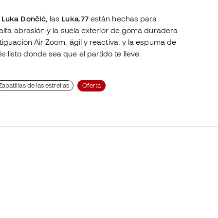
e
Luka Dončić
, las
Luka.77
están hechas para
e alta abrasión y la suela exterior de goma duradera
tiguación Air Zoom, ágil y reactiva, y la espuma de
listo donde sea que el partido te lleve.
Zapatillas de las estrellas
Oferta