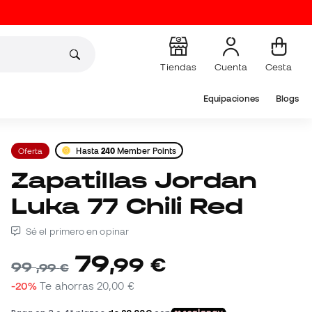
Tiendas
Cuenta
Cesta
Equipaciones
Blogs
Oferta
Hasta
240
Member Points
Zapatillas Jordan
Luka 77 Chili Red
Sé el primero en opinar
79
,
99
€
99
,
99
€
-20%
Te ahorras
20,00 €