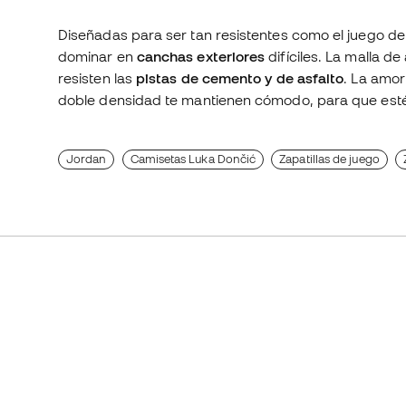
Diseñadas para ser tan resistentes como el juego d
dominar en
canchas exteriores
difíciles. La malla d
resisten las
pistas de cemento y de asfalto
. La amor
doble densidad te mantienen cómodo, para que estés 
Jordan
Camisetas Luka Dončić
Zapatillas de juego