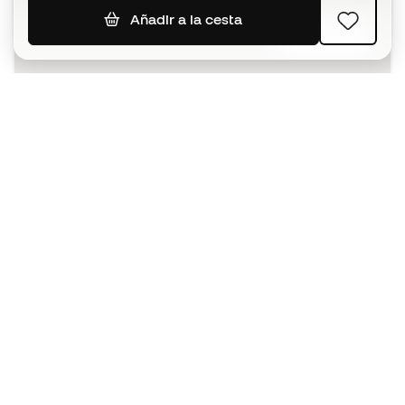
Añadir a la cesta
SUSCRIBIR
Acepto recibir comunicaciones personalizadas para mi
según la
Política de privacidad
de Sports Emotion.
La App
para los que viven el basket
de forma diferente.