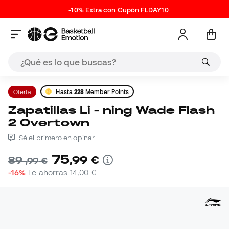
-10% Extra con Cupón FLDAY10
Oferta
Hasta
228
Member Points
Zapatillas Li - ning Wade Flash
2 Overtown
Sé el primero en opinar
75
,
99
€
89
,
99
€
-16%
Te ahorras
14,00 €