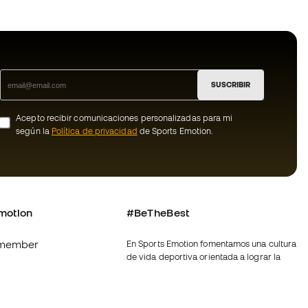
SUSCRIBIR
Acepto recibir comunicaciones personalizadas para mi
según la
Política de privacidad
de Sports Emotion.
motion
#BeTheBest
member
En Sports Emotion fomentamos una cultura
de vida deportiva orientada a lograr la
os
felicidad completa del deportista, gracias
al ecosistema creado por la
nosotros
especialización de cada una de las