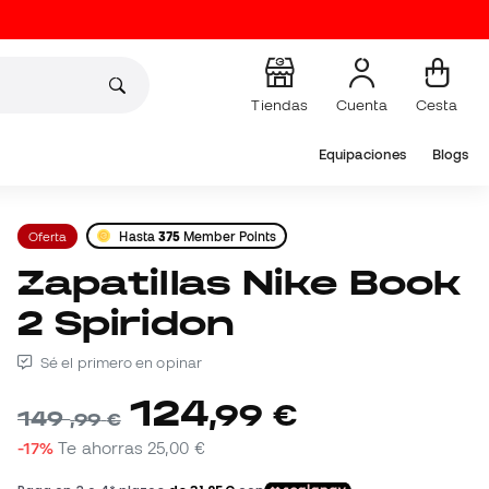
Tiendas
Cuenta
Cesta
Equipaciones
Blogs
Oferta
Hasta
375
Member Points
Zapatillas Nike Book
2 Spiridon
Sé el primero en opinar
124
,
99
€
149
,
99
€
-17%
Te ahorras
25,00 €