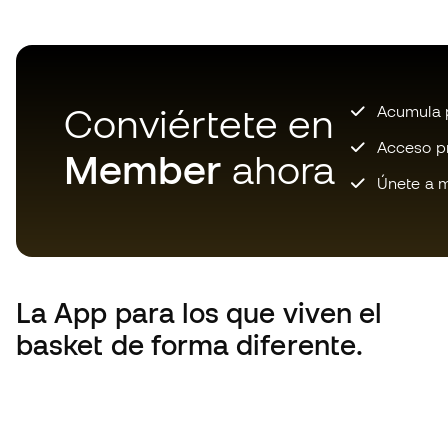
Conviértete en
Acumula p
Acceso pri
Member
ahora
Únete a m
La App
para los que viven el
basket de forma diferente.