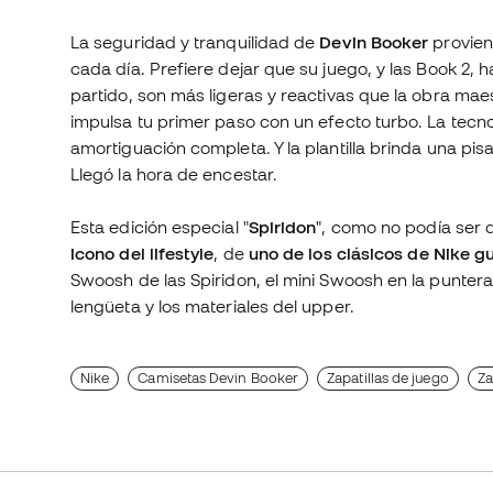
La seguridad y tranquilidad de
Devin Booker
proviene
cada día. Prefiere dejar que su juego, y las Book 2, h
partido, son más ligeras y reactivas que la obra maes
impulsa tu primer paso con un efecto turbo. La tecn
amortiguación completa. Y la plantilla brinda una pi
Llegó la hora de encestar.
Esta edición especial "
Spiridon
", como no podía ser 
icono del lifestyle
, de
uno de los clásicos de Nike g
Swoosh de las Spiridon, el mini Swoosh en la punter
lengüeta y los materiales del upper.
Nike
Camisetas Devin Booker
Zapatillas de juego
Za