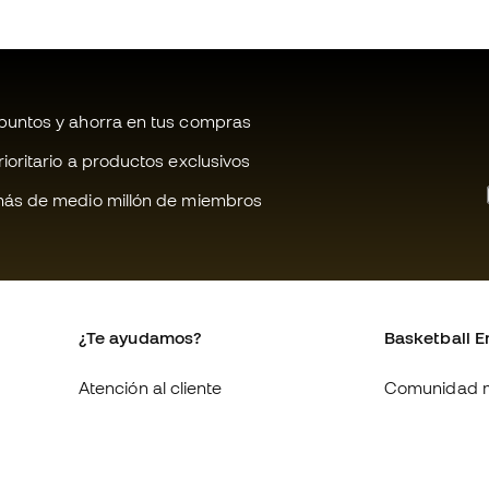
untos y ahorra en tus compras
oritario a productos exclusivos
ás de medio millón de miembros
¿Te ayudamos?
Basketball E
Atención al cliente
Comunidad 
Cambios y devoluciones
Quienes som
Equivalencia de tallas de
Trabaja con 
zapatillas