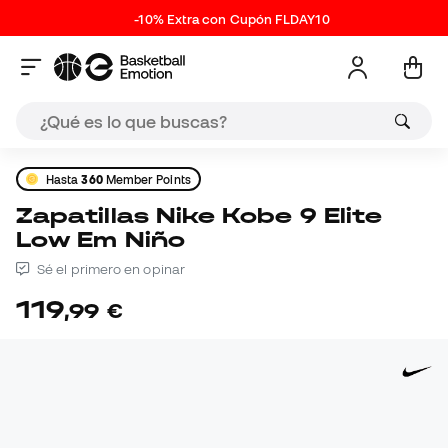
-10% Extra con Cupón FLDAY10
Hasta
360
Member Points
Zapatillas Nike Kobe 9 Elite
Low Em Niño
Sé el primero en opinar
119
,
99
€