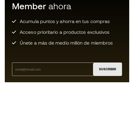
Member
ahora
Acumula puntos y ahorra en tus compras
Acceso prioritario a productos exclusivos
Únete a más de medio millón de miembros
SUSCRIBIR
Acepto recibir comunicaciones personalizadas para mi
según la
Política de privacidad
de Sports Emotion.
La App
para los que viven el basket
de forma diferente.