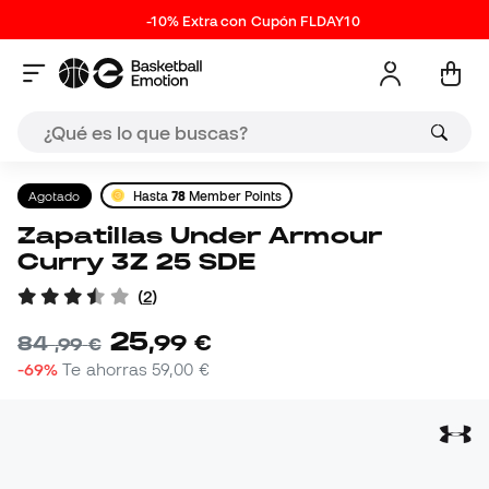
-10% Extra con Cupón FLDAY10
Agotado
Hasta
78
Member Points
Zapatillas Under Armour
Curry 3Z 25 SDE
(
2
)
25
,
99
€
84
,
99
€
-69%
Te ahorras
59,00 €