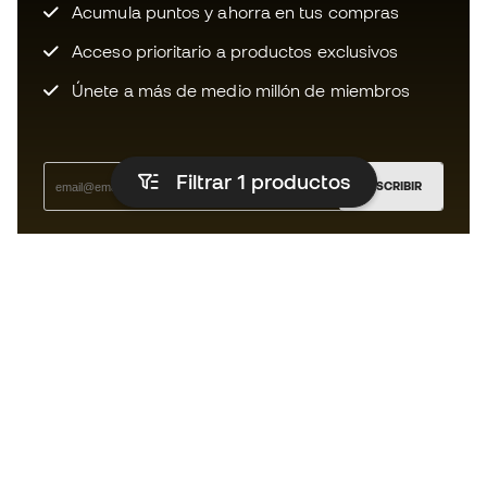
Acumula puntos y ahorra en tus compras
Acceso prioritario a productos exclusivos
Únete a más de medio millón de miembros
Filtrar 1
productos
SUSCRIBIR
Acepto recibir comunicaciones personalizadas para mi
según la
Política de privacidad
de Sports Emotion.
La App
para los que viven el basket
de forma diferente.