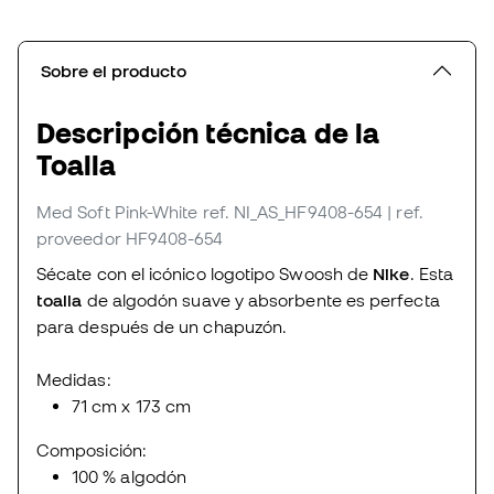
Sobre el producto
Descripción técnica de la
Toalla
Med Soft Pink-White
ref. NI_AS_HF9408-654
| ref.
proveedor HF9408-654
Sécate con el icónico logotipo Swoosh de
Nike
. Esta
toalla
de algodón suave y absorbente es perfecta
para después de un chapuzón.
Medidas:
71 cm x 173 cm
Composición:
100 % algodón