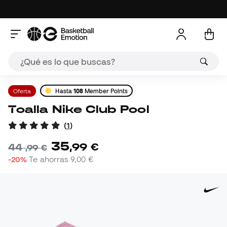
Oferta
Hasta
108
Member Points
Toalla Nike Club Pool
(
1
)
35
,
99
€
44
,
99
€
-20%
Te ahorras
9,00 €