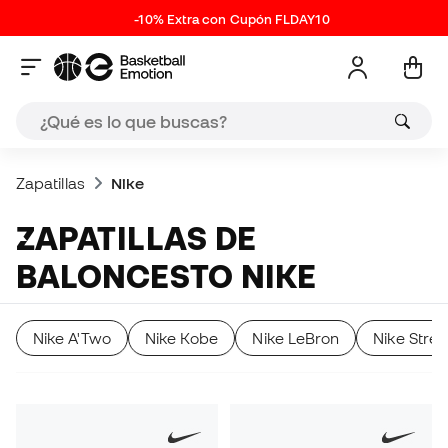
-10% Extra con Cupón FLDAY10
Zapatillas
Nike
ZAPATILLAS DE
BALONCESTO NIKE
Nike A'Two
Nike Kobe
Nike LeBron
Nike Stre