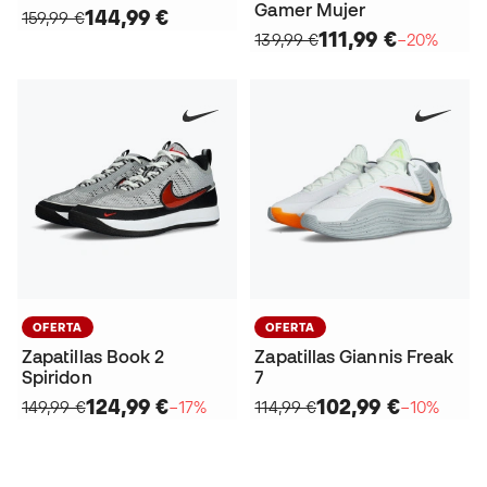
Gamer Mujer
144,99 €
159,99 €
111,99 €
139,99 €
−20%
OFERTA
OFERTA
Zapatillas Book 2
Zapatillas Giannis Freak
Spiridon
7
124,99 €
102,99 €
149,99 €
−17%
114,99 €
−10%