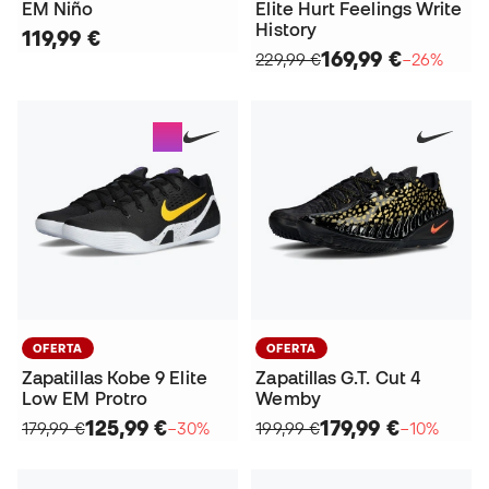
EM Niño
Elite Hurt Feelings Write
History
119,99 €
169,99 €
229,99 €
−26%
OFERTA
OFERTA
Zapatillas Kobe 9 Elite
Zapatillas G.T. Cut 4
Low EM Protro
Wemby
125,99 €
179,99 €
179,99 €
−30%
199,99 €
−10%