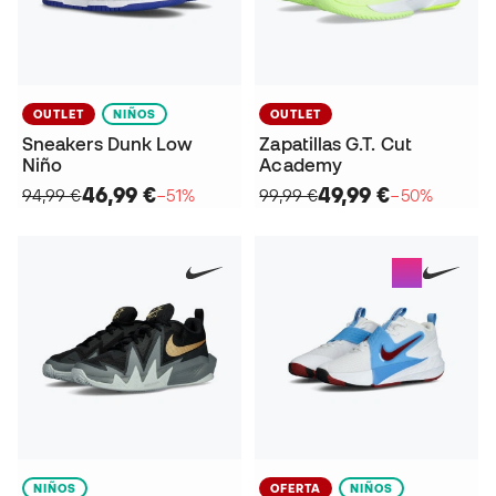
OUTLET
NIÑOS
OUTLET
Sneakers Dunk Low
Zapatillas G.T. Cut
Niño
Academy
46,99 €
49,99 €
94,99 €
−51%
99,99 €
−50%
NIÑOS
OFERTA
NIÑOS