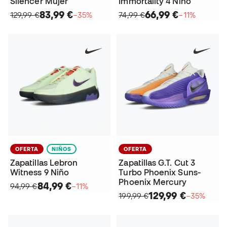
Silencer Mujer
Immortality 4 Niño
83,99 €
66,99 €
129,99 €
−35%
74,99 €
−11%
OFERTA
NIÑOS
OFERTA
Zapatillas Lebron
Zapatillas G.T. Cut 3
Witness 9 Niño
Turbo Phoenix Suns-
Phoenix Mercury
84,99 €
94,99 €
−11%
129,99 €
199,99 €
−35%