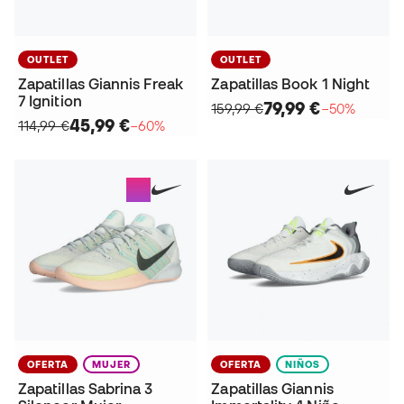
OUTLET
OUTLET
Zapatillas Giannis Freak
Zapatillas Book 1 Night
7 Ignition
79,99 €
159,99 €
−50%
45,99 €
114,99 €
−60%
OFERTA
MUJER
OFERTA
NIÑOS
Zapatillas Sabrina 3
Zapatillas Giannis