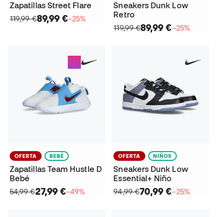
Zapatillas Street Flare
Sneakers Dunk Low
Retro
89,99 €
119,99 €
−25%
89,99 €
119,99 €
−25%
OFERTA
BEBÉ
OFERTA
NIÑOS
Zapatillas Team Hustle D
Sneakers Dunk Low
Bebé
Essential+ Niño
27,99 €
70,99 €
54,99 €
−49%
94,99 €
−25%