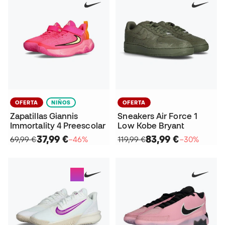
OFERTA
NIÑOS
OFERTA
Zapatillas Giannis
Sneakers Air Force 1
Immortality 4 Preescolar
Low Kobe Bryant
37,99 €
83,99 €
69,99 €
−46%
119,99 €
−30%