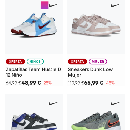
OFERTA
NIÑOS
OFERTA
MUJER
Zapatillas Team Hustle D
Sneakers Dunk Low
12 Niño
Mujer
48,99 €
65,99 €
64,99 €
−25%
119,99 €
−45%