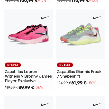
160,99 €
116,99 €
189,99 €
−15%
129,99 €
−10%
OFERTA
OUTLET
Zapatillas Lebron
Zapatillas Giannis Freak
Witness 9 Bronny James
7 Shapeshift
Player Exclusive
61,99 €
124,99 €
−50%
89,99 €
119,99 €
−25%