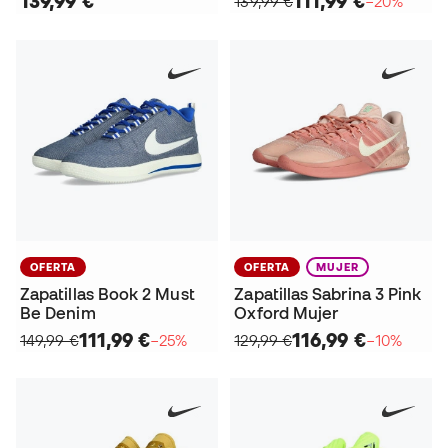
139,99 €
111,99 €
139,99 €
−20%
OFERTA
OFERTA
MUJER
Zapatillas Book 2 Must
Zapatillas Sabrina 3 Pink
Be Denim
Oxford Mujer
111,99 €
116,99 €
149,99 €
−25%
129,99 €
−10%