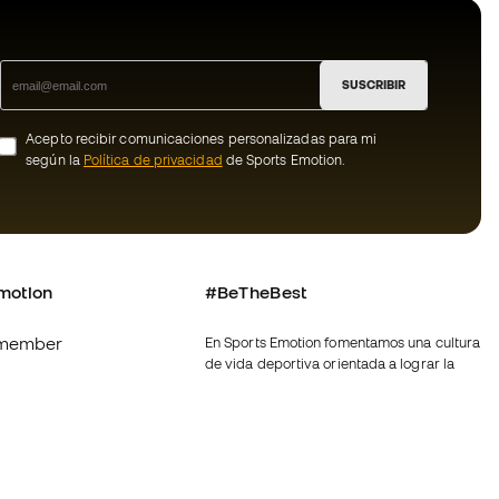
SUSCRIBIR
Acepto recibir comunicaciones personalizadas para mi
según la
Política de privacidad
de Sports Emotion.
motion
#BeTheBest
member
En Sports Emotion fomentamos una cultura
de vida deportiva orientada a lograr la
os
felicidad completa del deportista, gracias
al ecosistema creado por la
nosotros
especialización de cada una de las
marcas que forman parte del grupo.
generales de
Ver todas las tiendas