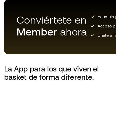
Conviértete en
Acumula p
Acceso pri
Member
ahora
Únete a m
La App
para los que viven el
basket de forma diferente.