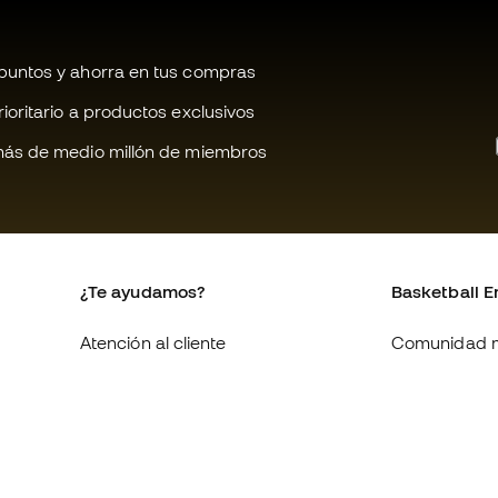
untos y ahorra en tus compras
oritario a productos exclusivos
ás de medio millón de miembros
¿Te ayudamos?
Basketball E
Atención al cliente
Comunidad 
Cambios y devoluciones
Quienes som
Equivalencia de tallas de
Trabaja con 
zapatillas
Condiciones 
Compliance
contratación