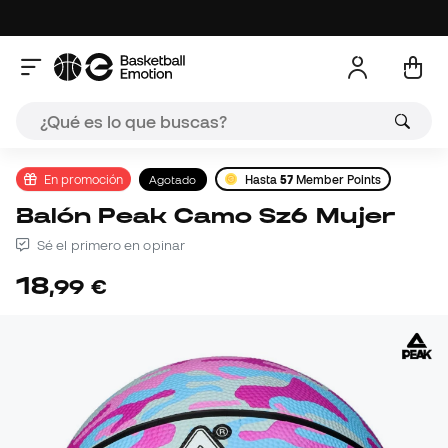
En promoción
Agotado
Hasta
57
Member Points
Balón Peak Camo Sz6 Mujer
Sé el primero en opinar
18
,
99
€