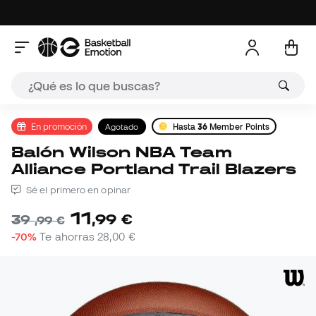
En promoción
Agotado
Hasta
36
Member Points
Balón Wilson NBA Team
Alliance Portland Trail Blazers
Sé el primero en opinar
11
,
99
€
39
,
99
€
-70%
Te ahorras
28,00 €