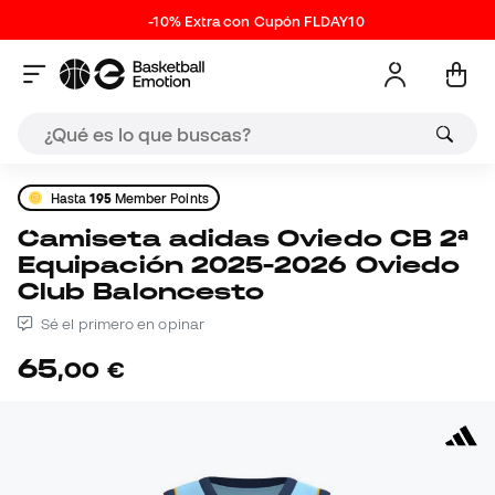
-10% Extra con Cupón FLDAY10
Hasta
195
Member Points
Camiseta adidas Oviedo CB 2ª
Equipación 2025-2026 Oviedo
Club Baloncesto
Sé el primero en opinar
65
,
00
€