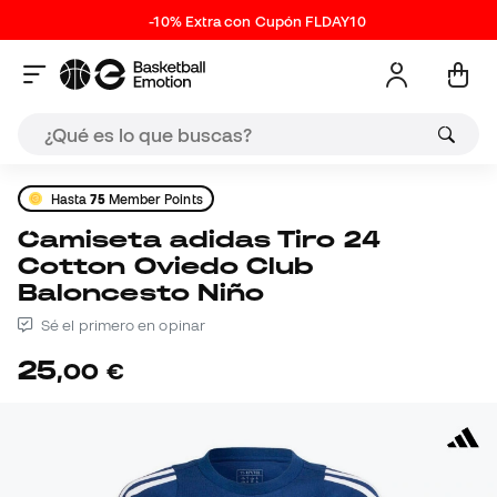
-10% Extra con Cupón FLDAY10
Hasta
75
Member Points
Camiseta adidas Tiro 24
Cotton Oviedo Club
Baloncesto Niño
Sé el primero en opinar
25
,
00
€