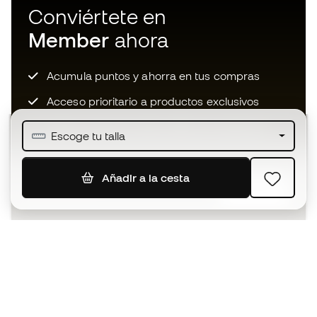
Conviértete en
Member
ahora
Acumula puntos y ahorra en tus compras
Acceso prioritario a productos exclusivos
Únete a más de medio millón de miembros
Escoge tu talla
Añadir a la cesta
SUSCRIBIR
Acepto recibir comunicaciones personalizadas para mi
según la
Política de privacidad
de Sports Emotion.
La App
para los que viven el basket