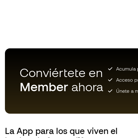
Conviértete en
Acumula p
Acceso pri
Member
ahora
Únete a m
La App
para los que viven el