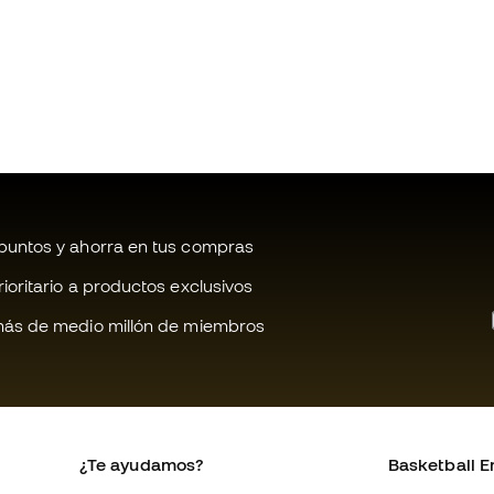
untos y ahorra en tus compras
oritario a productos exclusivos
ás de medio millón de miembros
¿Te ayudamos?
Basketball E