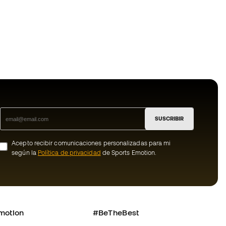
SUSCRIBIR
Acepto recibir comunicaciones personalizadas para mi
según la
Política de privacidad
de Sports Emotion.
motion
#BeTheBest