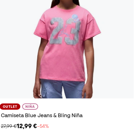
OUTLET
NIÑA
Camiseta Blue Jeans & Bling Niña
12,99 €
27,99 €
−54%