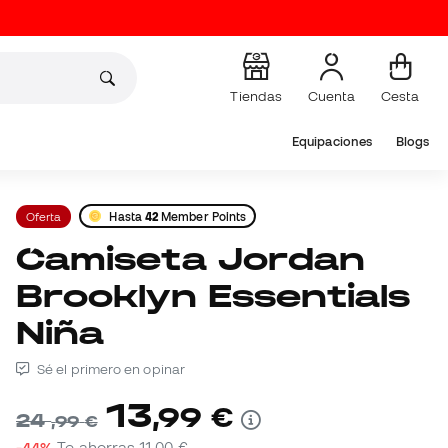
Tiendas
Cuenta
Cesta
Equipaciones
Blogs
Oferta
Hasta
42
Member Points
Camiseta Jordan
Brooklyn Essentials
Niña
Sé el primero en opinar
13
,
99
€
24
,
99
€
-44%
Te ahorras
11,00 €