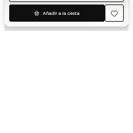
Añadir a la cesta
SUSCRIBIR
Acepto recibir comunicaciones personalizadas para mi
según la
Política de privacidad
de Sports Emotion.
La App
para los que viven el basket
de forma diferente.