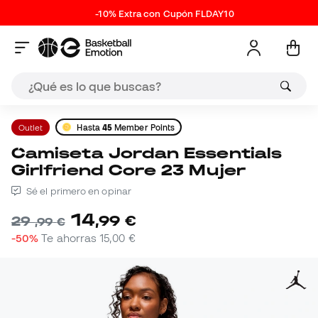
-10% Extra con Cupón FLDAY10
Outlet
Hasta
45
Member Points
Camiseta Jordan Essentials
Girlfriend Core 23 Mujer
Sé el primero en opinar
14
,
99
€
29
,
99
€
-50%
Te ahorras
15,00 €