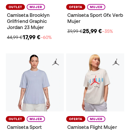
OUTLET
MUJER
OFERTA
MUJER
Camiseta Brooklyn
Camiseta Sport Gfx Verb
Grilfriend Graphic
Mujer
Jordan 23 Mujer
25,99 €
39,99 €
−35%
17,99 €
44,99 €
−60%
OUTLET
MUJER
OFERTA
MUJER
Camiseta Sport
Camiseta Flight Mujer