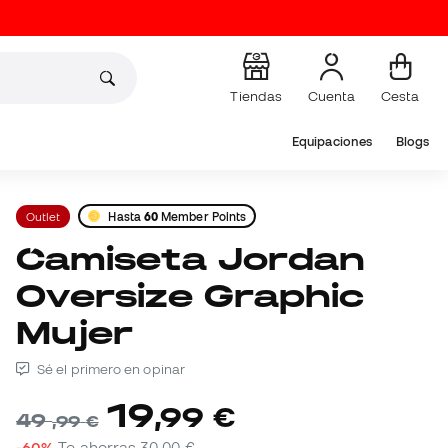
Tiendas
Cuenta
Cesta
Equipaciones
Blogs
Outlet
Hasta
60
Member Points
Camiseta Jordan
Oversize Graphic
Mujer
Sé el primero en opinar
19
,
99
€
49
,
99
€
-60%
Te ahorras
30,00 €