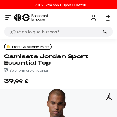
-10% Extra con Cupón FLDAY10
Hasta
120
Member Points
Camiseta Jordan Sport
Essential Top
Sé el primero en opinar
39
,
99
€