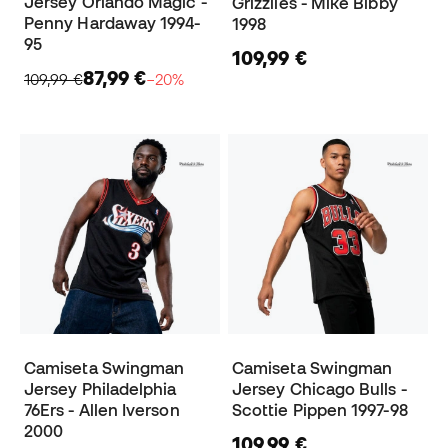
Jersey Orlando Magic -
Grizzlies - Mike Bibby
Penny Hardaway 1994-
1998
95
109,99 €
87,99 €
109,99 €
−20%
Camiseta Swingman
Camiseta Swingman
Jersey Philadelphia
Jersey Chicago Bulls -
76Ers - Allen Iverson
Scottie Pippen 1997-98
2000
109,99 €