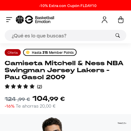
-10% Extra con Cupón FLDAY10
Oferta
Hasta
315
Member Points
Camiseta Mitchell & Ness NBA
Swingman Jersey Lakers -
Pau Gasol 2009
(
2
)
104
,
99
€
124
,
99
€
-16%
Te ahorras
20,00 €