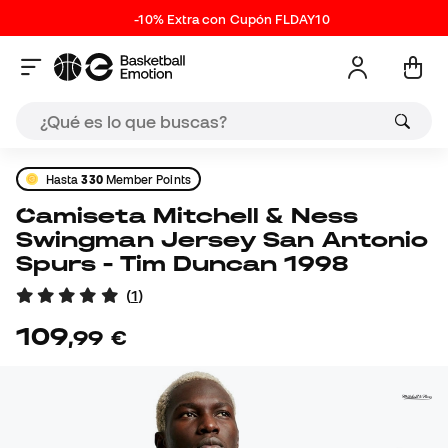
-10% Extra con Cupón FLDAY10
Hasta
330
Member Points
Camiseta Mitchell & Ness
Swingman Jersey San Antonio
Spurs - Tim Duncan 1998
(
1
)
109
,
99
€