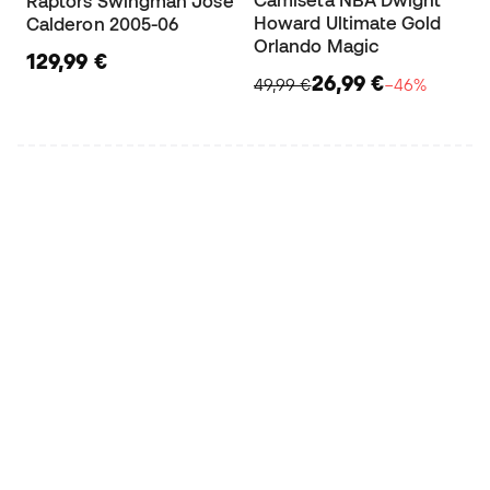
Camiseta NBA Dwight
Raptors Swingman José
Howard Ultimate Gold
Calderon 2005-06
Orlando Magic
129,99 €
26,99 €
49,99 €
−46%