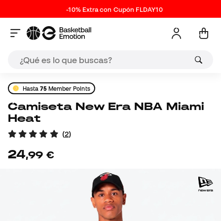
-10% Extra con Cupón FLDAY10
Hasta
75
Member Points
Camiseta New Era NBA Miami
Heat
(
2
)
24
,
99
€