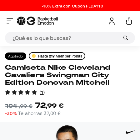
-10% Extra con Cupón FLDAY10
Agotado
Hasta
219
Member Points
Camiseta Nike Cleveland
Cavaliers Swingman City
Edition Donovan Mitchell
(
1
)
72
,
99
€
104
,
99
€
-30%
Te ahorras
32,00 €