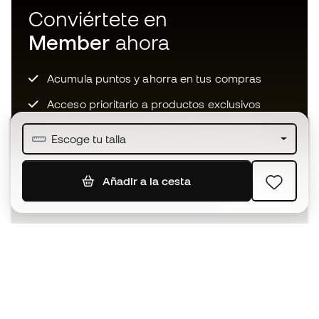
Conviértete en
Member
ahora
Acumula puntos y ahorra en tus compras
Acceso prioritario a productos exclusivos
Únete a más de medio millón de miembros
Escoge tu talla
Añadir a la cesta
SUSCRIBIR
Acepto recibir comunicaciones personalizadas para mi
según la
Política de privacidad
de Sports Emotion.
La App
para los que viven el basket