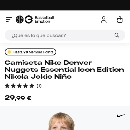
Hasta
90
Member Points
Camiseta Nike Denver
Nuggets Essential Icon Edition
Nikola Jokic Niño
(
1
)
29
,
99
€