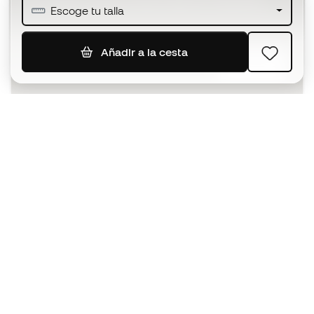
Únete a más de medio millón de miembros
Escoge tu talla
Añadir a la cesta
SUSCRIBIR
Acepto recibir comunicaciones personalizadas para mi
según la
Política de privacidad
de Sports Emotion.
La App
para los que viven el basket
de forma diferente.