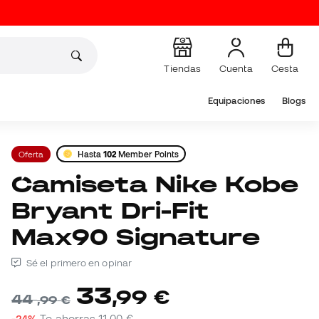
Tiendas
Cuenta
Cesta
Equipaciones
Blogs
Oferta
Hasta
102
Member Points
Camiseta Nike Kobe
Bryant Dri-Fit
Max90 Signature
Sé el primero en opinar
33
,
99
€
44
,
99
€
-24%
Te ahorras
11,00 €