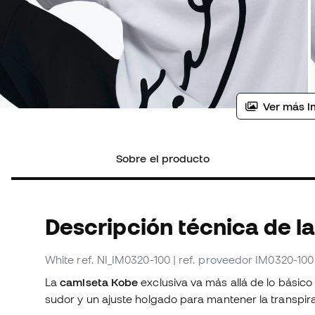
Ver más i
Sobre el producto
Descripción técnica de l
White
ref. NI_IM0320-100
| ref. proveedor IM0320-100
La
camiseta Kobe
exclusiva va más allá de lo básico 
sudor y un ajuste holgado para mantener la transpir