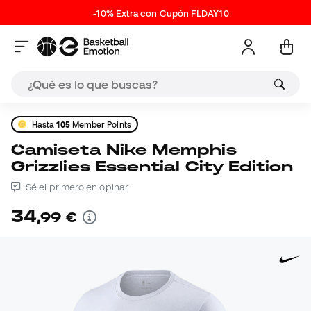
-10% Extra con Cupón FLDAY10
Hasta
105
Member Points
Camiseta Nike Memphis
Grizzlies Essential City Edition
Sé el primero en opinar
34
,
99
€