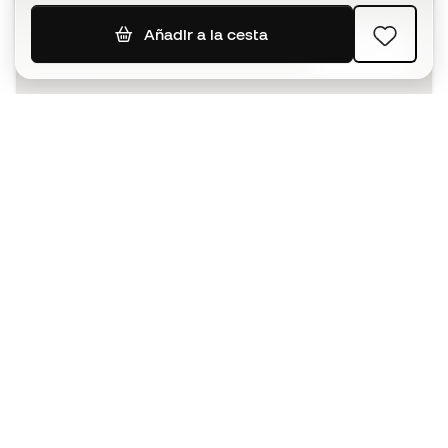
Añadir a la cesta
SUSCRIBIR
Acepto recibir comunicaciones personalizadas para mi
según la
Política de privacidad
de Sports Emotion.
La App
para los que viven el basket
de forma diferente.