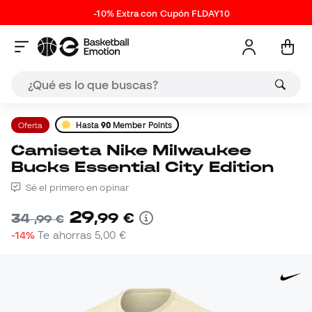
-10% Extra con Cupón FLDAY10
Oferta
Hasta
90
Member Points
Camiseta Nike Milwaukee
Bucks Essential City Edition
Sé el primero en opinar
29
,
99
€
34
,
99
€
-14%
Te ahorras
5,00 €