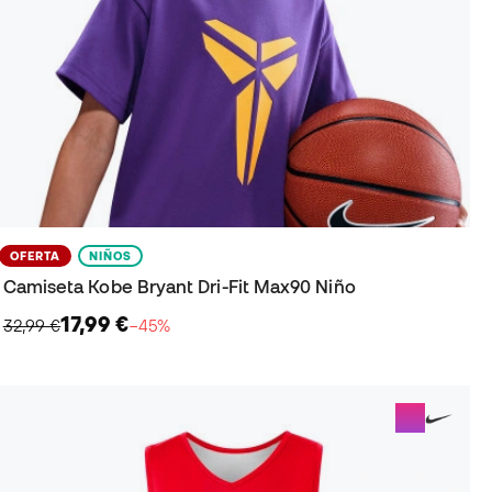
OFERTA
NIÑOS
Camiseta Kobe Bryant Dri-Fit Max90 Niño
17,99 €
32,99 €
−45%