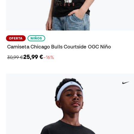
OFERTA
NIÑOS
Camiseta Chicago Bulls Courtside OGC Niño
25,99 €
30,99 €
−16%