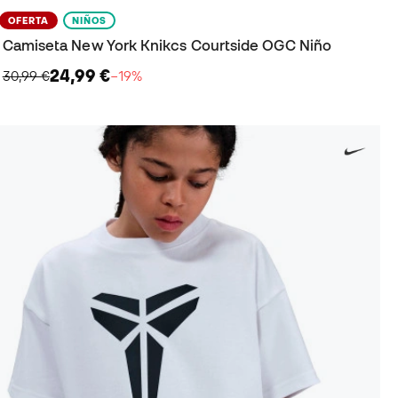
OFERTA
NIÑOS
Camiseta New York Knikcs Courtside OGC Niño
24,99 €
30,99 €
−19%