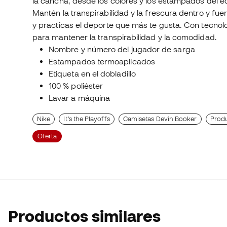
la cancha, desde los colores y los estampados del eq
Mantén la transpirabilidad y la frescura dentro y fu
y practicas el deporte que más te gusta. Con tecnolog
para mantener la transpirabilidad y la comodidad.
Nombre y número del jugador de sarga
Estampados termoaplicados
Etiqueta en el dobladillo
100 % poliéster
Lavar a máquina
Nike
It's the Playoffs
Camisetas Devin Booker
Produ
Oferta
Productos similares