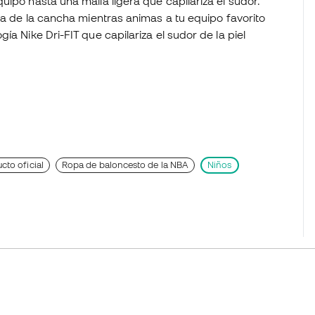
uipo hasta una malla ligera que capilariza el sudor.
era de la cancha mientras animas a tu equipo favorito
ía Nike Dri-FIT que capilariza el sudor de la piel
cto oficial
Ropa de baloncesto de la NBA
Niños