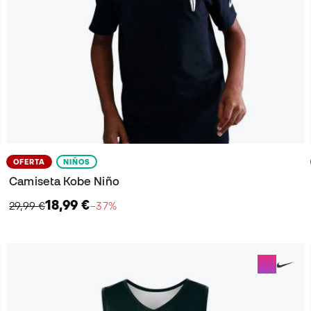
OFERTA
NIÑOS
Camiseta Kobe Niño
18,99 €
29,99 €
−37%