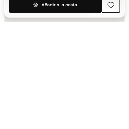
Añadir a la cesta
SUSCRIBIR
Acepto recibir comunicaciones personalizadas para mi
según la
Política de privacidad
de Sports Emotion.
La App
para los que viven el basket
de forma diferente.
¿Te ayudamos?