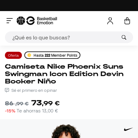
Oferta
Hasta
222
Member Points
Camiseta Nike Phoenix Suns
Swingman Icon Edition Devin
Booker Niño
Sé el primero en opinar
73
,
99
€
86
,
99
€
-15%
Te ahorras
13,00 €