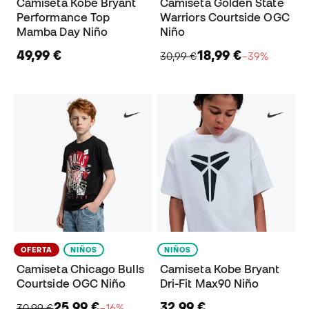
Camiseta Kobe Bryant
Camiseta Golden State
Performance Top
Warriors Courtside OGC
Mamba Day Niño
Niño
49,99 €
18,99 €
30,99 €
−39%
OFERTA
NIÑOS
NIÑOS
Camiseta Chicago Bulls
Camiseta Kobe Bryant
Courtside OGC Niño
Dri-Fit Max90 Niño
25,99 €
32,99 €
30,99 €
−16%