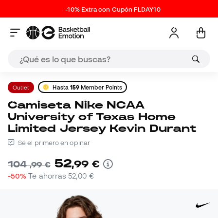
-10% Extra con Cupón FLDAY10
Outlet
Hasta
159
Member Points
Camiseta Nike NCAA
University of Texas Home
Limited Jersey Kevin Durant
Sé el primero en opinar
52
,
99
€
104
,
99
€
-50%
Te ahorras
52,00 €