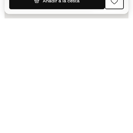
Añadir a la cesta
SUSCRIBIR
Acepto recibir comunicaciones personalizadas para mi
según la
Política de privacidad
de Sports Emotion.
La App
para los que viven el basket
de forma diferente.
¿Te ayudamos?