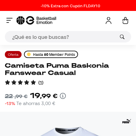
-10% Extra con Cupón FLDAY10
Oferta
Hasta
60
Member Points
Camiseta Puma Baskonia
Fanswear Casual
(
1
)
19
,
99
€
22
,
99
€
-13%
Te ahorras
3,00 €