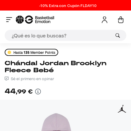
-10% Extra con Cupón FLDAY10
Hasta
135
Member Points
Chándal Jordan Brooklyn
Fleece Bebé
Sé el primero en opinar
44
,
99
€