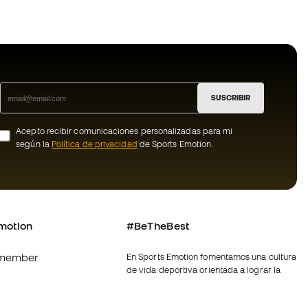
SUSCRIBIR
Acepto recibir comunicaciones personalizadas para mi
según la
Política de privacidad
de Sports Emotion.
motion
#BeTheBest
member
En Sports Emotion fomentamos una cultura
de vida deportiva orientada a lograr la
os
felicidad completa del deportista, gracias
al ecosistema creado por la
nosotros