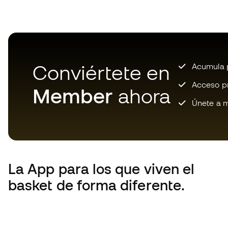
Conviértete en
Acumula p
Acceso pri
Member
ahora
Únete a m
La App
para los que viven el
basket de forma diferente.