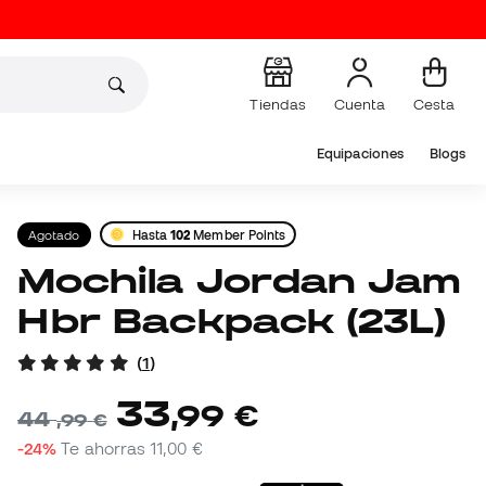
Tiendas
Cuenta
Cesta
Equipaciones
Blogs
Agotado
Hasta
102
Member Points
Mochila Jordan Jam
Hbr Backpack (23L)
(
1
)
33
,
99
€
44
,
99
€
-24%
Te ahorras
11,00 €