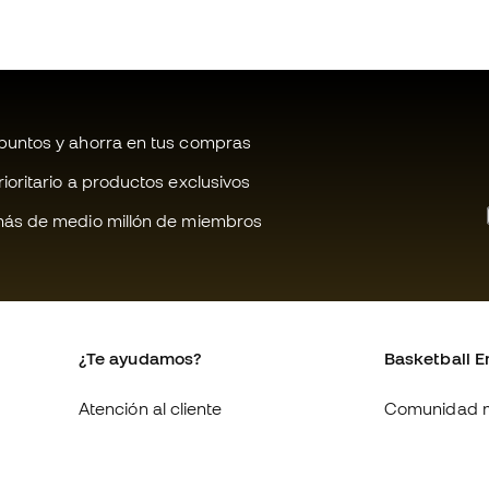
untos y ahorra en tus compras
oritario a productos exclusivos
ás de medio millón de miembros
¿Te ayudamos?
Basketball E
Atención al cliente
Comunidad 
Cambios y devoluciones
Quienes som
Equivalencia de tallas de
Trabaja con 