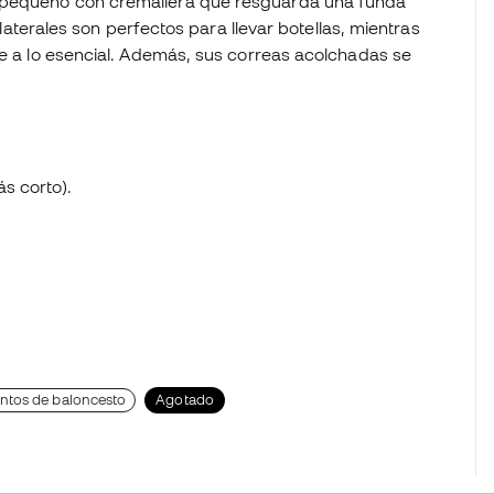
s pequeño con cremallera que resguarda una funda
s laterales son perfectos para llevar botellas, mientras
te a lo esencial. Además, sus correas acolchadas se
s corto).
ntos de baloncesto
Agotado