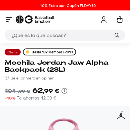
-10% Extra con Cupón FLDAY10
Oferta
Hasta
189
Member Points
Mochila Jordan Jaw Alpha
Backpack (28L)
Sé el primero en opinar
62
,
99
€
104
,
99
€
-40%
Te ahorras
42,00 €