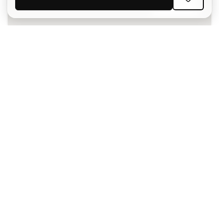
SUSCRIBIR
Acepto recibir comunicaciones personalizadas para mi
según la
Política de privacidad
de Sports Emotion.
La App
para los que viven el basket
de forma diferente.
¿Te ayudamos?