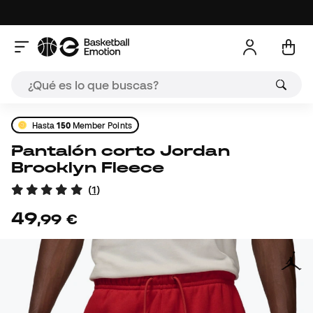
Hasta
150
Member Points
Pantalón corto Jordan
Brooklyn Fleece
(
1
)
49
,
99
€