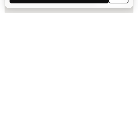
Acepto recibir comunicaciones personalizadas para mi
según la
Política de privacidad
de Sports Emotion.
La App
para los que viven el basket
de forma diferente.
¿Te ayudamos?