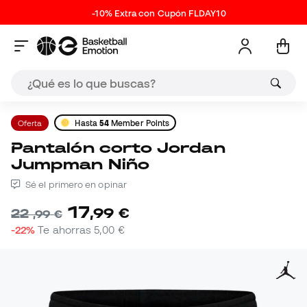
-10% Extra con Cupón FLDAY10
Oferta
Hasta
54
Member Points
Pantalón corto Jordan
Jumpman Niño
Sé el primero en opinar
17
,
99
€
22
,
99
€
-22%
Te ahorras
5,00 €