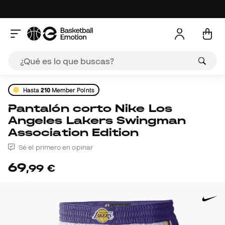
Hasta
210
Member Points
Pantalón corto Nike Los
Angeles Lakers Swingman
Association Edition
Sé el primero en opinar
69
,
99
€