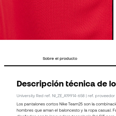
Sobre el producto
Descripción técnica de l
University Red
ref. NI_ZE_A19914-658
| ref. proveedo
Los pantalones cortos Nike Team25 son la combinaci
hombres que aman el baloncesto y la ropa casual. F