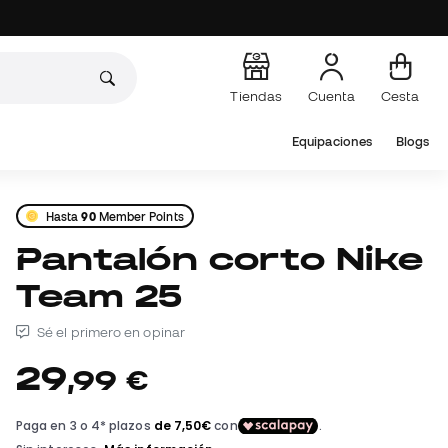
Tiendas
Cuenta
Cesta
Equipaciones
Blogs
Hasta
90
Member Points
Pantalón corto Nike
Team 25
Sé el primero en opinar
29
,
99
€